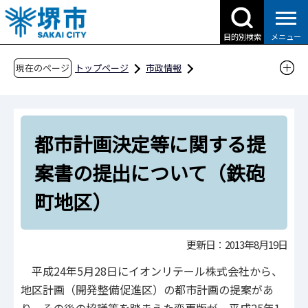
こ
の
目的別検索
メニュー
ペ
ー
現在のページ
トップページ
市政情報
ジ
都市計画とまちづくり
都市計画
の
都市計画提案
先
都市計画決定等に関する提案書の提出について
都市計画決定等に関する提
頭
（鉄砲町地区）
で
案書の提出について（鉄砲
す
町地区）
更新日：2013年8月19日
平成24年5月28日にイオンリテール株式会社から、
地区計画（開発整備促進区）の都市計画の提案があ