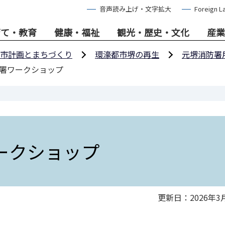
音声読み上げ・文字拡大
Foreign L
育て・教育
健康・福祉
観光・歴史・文化
産業
市計画とまちづくり
環濠都市堺の再生
元堺消防署
防署ワークショップ
ークショップ
更新日：2026年3