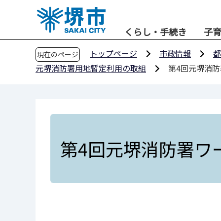
こ
の
くらし・手続き
子
ペ
ー
トップページ
市政情報
都
現在のページ
ジ
元堺消防署用地暫定利用の取組
第4回元堺消
の
先
頭
で
す
第4回元堺消防署ワ