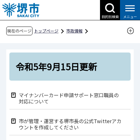
こ
の
目的別検索
メニュー
ペ
ー
現在のページ
トップページ
市政情報
ジ
広報・広聴・シティプロモーション
広聴
の
市民の声
市民の声Q&A（令和5年度分）
先
令和5年9月15日更新
頭
令和5年9月15日更新
で
す
マイナンバーカード申請サポート窓口職員の
対応について
市が管理・運営する堺市長の公式Twitterアカ
ウントを作成してください