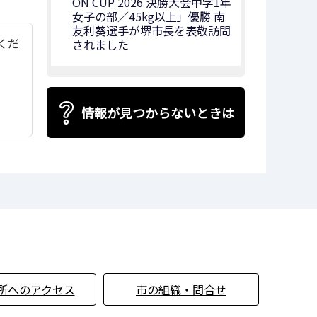
ON CUP 2026 決勝大会中学1年
女子の部／45kg以上」優勝 南
友利葵選手が堺市長を表敬訪問
てくだ
されました
情報が見つからないときは
所へのアクセス
市の組織・問合せ