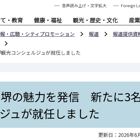
音声読み上げ・文字拡大
Foreign L
育て・教育
健康・福祉
観光・歴史・文化
産業
報・広聴・シティプロモーション
報道
報道提供資
堺観光コンシェルジュが就任しました
へ堺の魅力を発信 新たに3
ジュが就任しました
更新日：2026年6