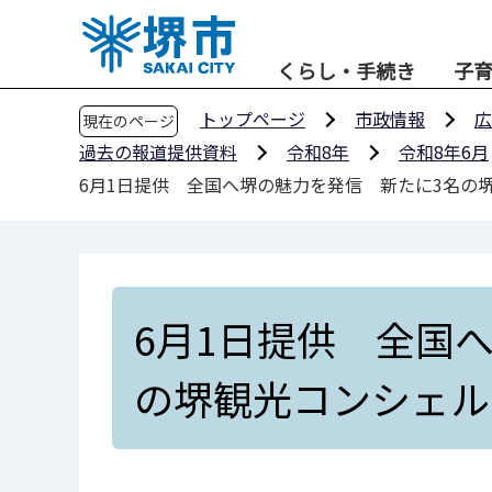
こ
の
くらし・手続き
子
ペ
ー
トップページ
市政情報
広
現在のページ
ジ
過去の報道提供資料
令和8年
令和8年6月
の
6月1日提供 全国へ堺の魅力を発信 新たに3名の
先
頭
で
す
6月1日提供 全国
の堺観光コンシェル