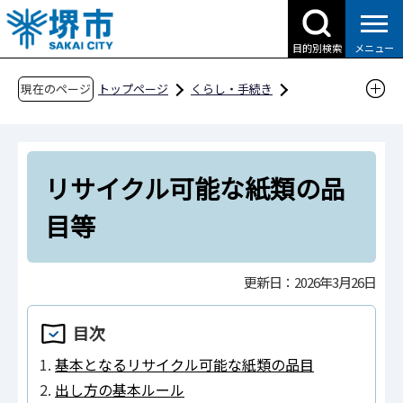
こ
の
目的別検索
メニュー
ペ
ー
現在のページ
トップページ
くらし・手続き
ジ
ごみ・リサイクル・環境
ごみ・リサイクル
の
事業所から出るごみ
先
一般廃棄物（事業系ごみ）
リサイクル可能な紙類の品
頭
で
事業所から出る紙類のリサイクルにご協力を
目等
す
リサイクル可能な紙類の品目等
更新日：2026年3月26日
目次
基本となるリサイクル可能な紙類の品目
出し方の基本ルール