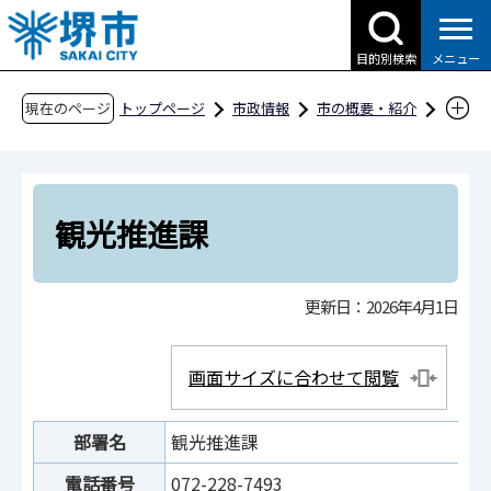
こ
の
目的別検索
メニュー
ペ
ー
現在のページ
トップページ
市政情報
市の概要・紹介
ジ
市役所案内
市の組織・問合せ
の
文化観光局
観光部
観光推進課
先
頭
観光推進課
で
す
更新日：2026年4月1日
画面サイズに合わせて閲覧
部署名
観光推進課
電話番号
072-228-7493