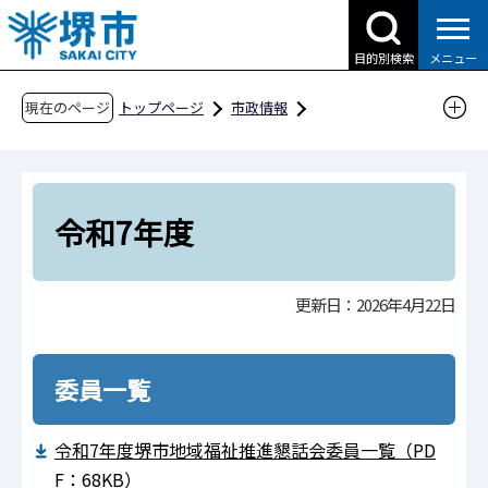
こ
の
目的別検索
メニュー
ペ
ー
現在のページ
トップページ
市政情報
ジ
行政運営・計画・指針
附属機関・懇話会等
の
健康福祉局
生活福祉部
先
堺市地域福祉計画推進懇話会
令和7年度
頭
令和7年度
で
す
更新日：2026年4月22日
委員一覧
令和7年度堺市地域福祉推進懇話会委員一覧（PD
F：68KB）