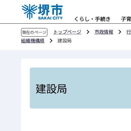
こ
の
くらし・手続き
子
ペ
ー
トップページ
市政情報
行
現在のページ
ジ
組織機構順
建設局
の
先
頭
で
す
建設局