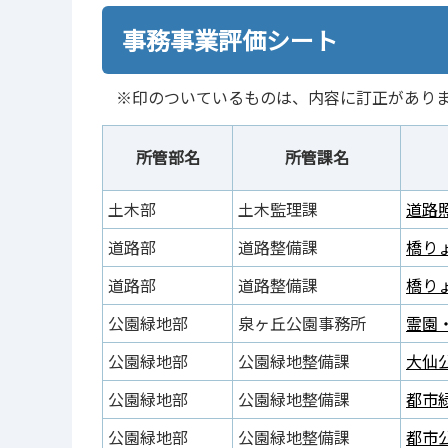
事務事業評価シート
※印のついているものは、内容に訂正があり
所管部名
所管課名
土木部
土木監理課
道路照
道路部
道路整備課
橋りょ
道路部
道路整備課
橋りょ
公園緑地部
泉ヶ丘公園事務所
霊園・
公園緑地部
公園緑地整備課
大仙公
公園緑地部
公園緑地整備課
都市緑
公園緑地部
公園緑地整備課
都市公