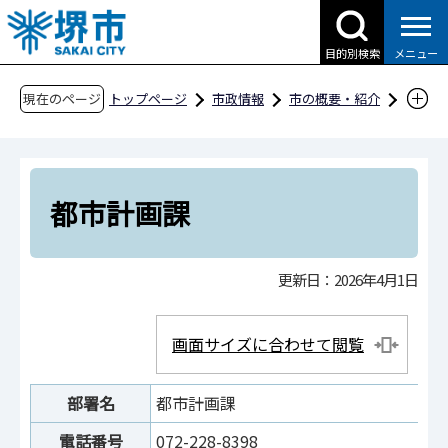
こ
の
目的別検索
メニュー
ペ
ー
現在のページ
トップページ
市政情報
市の概要・紹介
ジ
市役所案内
市の組織・問合せ
の
建築都市局
都市計画部
都市計画課
先
頭
都市計画課
で
す
更新日：2026年4月1日
画面サイズに合わせて閲覧
部署名
都市計画課
電話番号
072-228-8398