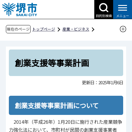
こ
の
目的別検索
メニュー
ペ
ー
現在のページ
トップページ
産業・ビジネス
ジ
企業への支援・届出
の
産業振興関連資料、各種団体関連
先
創業支援事業計画
創業支援等事業計画
頭
創業支援等事業計画
で
す
更新日：2025年1月6日
創業支援等事業計画について
2014年（平成26年）1月20日に施行された産業競争
力強化法において、市町村が民間の創業支援事業者