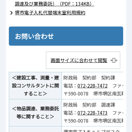
調達及び業務委託）（PDF：134KB）
堺市電子入札代替端末室利用規約
お問い合わせ
画面サイズに合わせて閲覧
＜建設工事、測量・建
財政局 契約部 契約課
設コンサルタントに関
電話：
072-228-7472
ファックス：
すること＞
〒590-0078 堺市堺区南瓦町
財政局 契約部 調達課
＜物品調達、業務委託
電話：
072-228-7473
ファックス：
等に関すること＞
〒590-0078 堺市堺区南瓦町
堺市電子入札ヘルプデスク