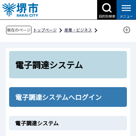
こ
の
目的別検索
メニュー
ペ
ー
現在のページ
トップページ
産業・ビジネス
ジ
入札・契約・公売
建設工事・工事関連業務
の
堺市電子入札関連システム関係
先
電子調達システム
頭
電子調達システム
で
す
電子調達システムへログイン
電子調達システム