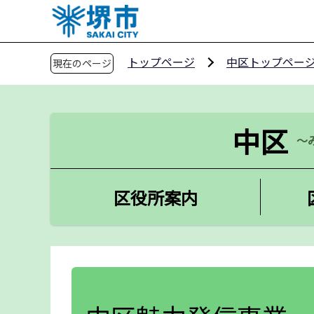
こ
の
ペ
トップページ
中区トップペー
現在のページ
ー
ジ
の
先
中区
～
頭
で
す
区役所案内