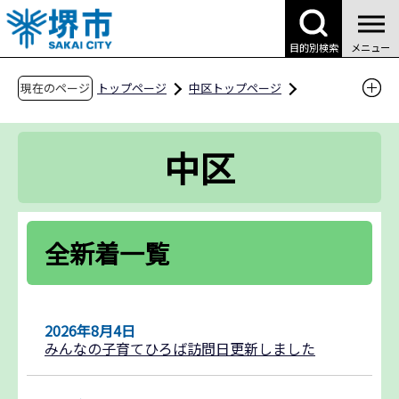
こ
の
目的別検索
メニュー
ペ
ー
現在のページ
トップページ
中区トップページ
ジ
全新着一覧
の
中区
先
頭
で
す
全新着一覧
2026年8月4日
みんなの子育てひろば訪問日更新しました