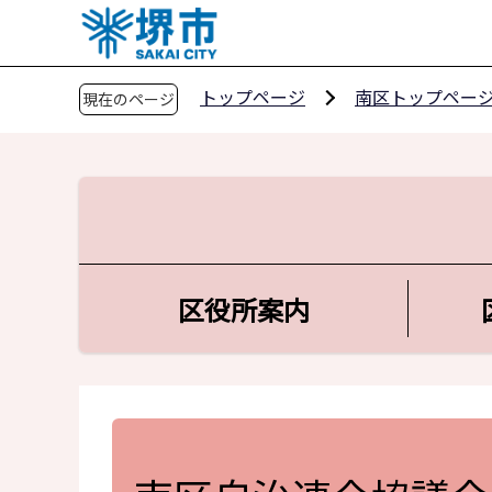
こ
の
ペ
トップページ
南区トップペー
現在のページ
ー
ジ
の
先
頭
で
す
区役所案内