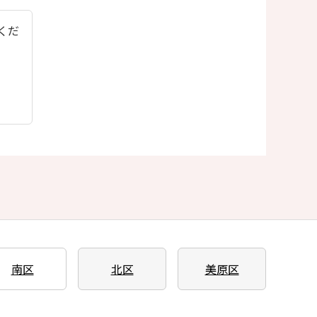
てくだ
南区
北区
美原区