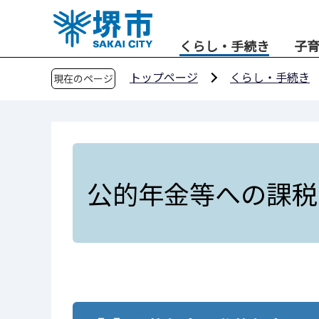
こ
の
くらし・手続き
子
ペ
ー
トップページ
くらし・手続き
現在のページ
ジ
の
先
頭
で
す
公的年金等への課税