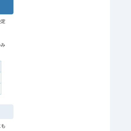
決定
のみ
にも