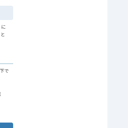
』に
こと
下で
民