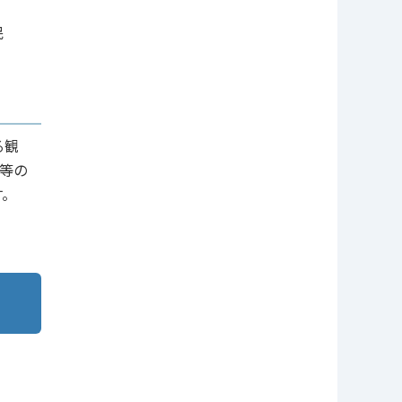
民
る観
等の
す。