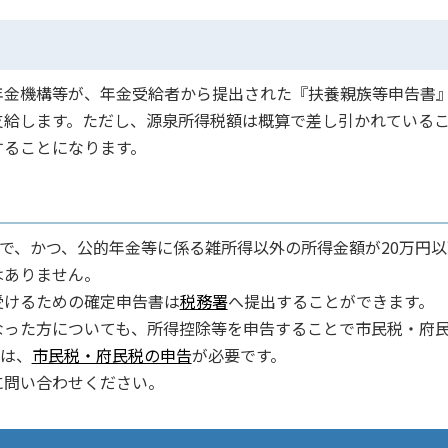
年金機構等が、年金受給者から提出された『扶養親族等申告書
支給します。ただし、源泉所得税額は概算で差し引かれている
することになります。
下で、かつ、公的年金等に係る雑所得以外の所得金額が20万円以
はありません。
受けるための確定申告書は
税務署
へ提出することができます。
なった方についても、所得控除等を申告することで市民税・府
等は、
市民税・府民税の申告
が必要です。
に問い合わせください。