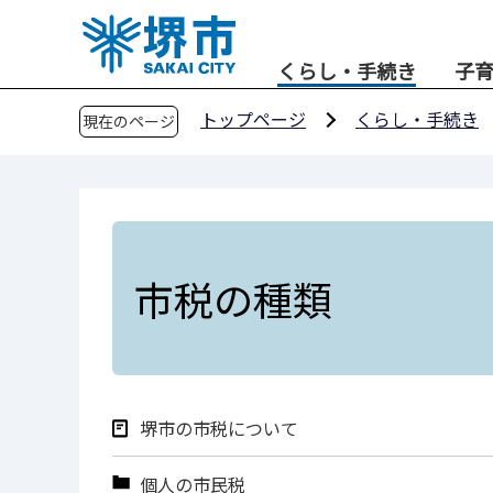
こ
の
くらし・手続き
子
ペ
ー
トップページ
くらし・手続き
現在のページ
ジ
の
先
頭
で
す
市税の種類
堺市の市税について
個人の市民税