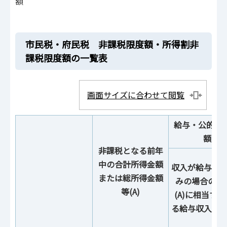
額
市民税・府民税 非課税限度額・所得割非
課税限度額の一覧表
画面サイズに合わせて閲覧
給与・公的年金
額に
非課税となる前年
中の合計所得金額
収入が給与の
または総所得金額
みの場合の
等(A)
(A)に相当す
る給与収入額