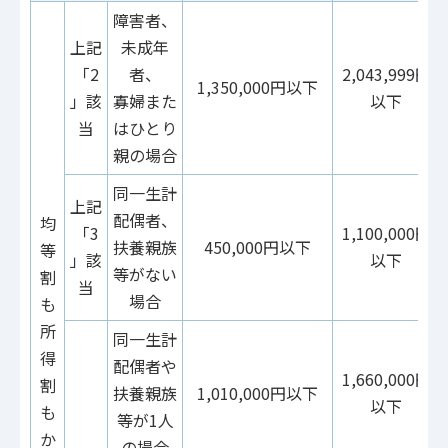
障害者、
上記
未成年
「2
者、
2,043,999円
1,350,000円以下
」該
寡婦また
以下
当
はひとり
親の場合
同一生計
上記
配偶者、
均
「3
1,100,000円
扶養親族
450,000円以下
等
」該
以下
等がない
割
当
場合
も
所
同一生計
得
配偶者や
1,660,000円
割
扶養親族
1,010,000円以下
以下
も
等が1人
か
の場合