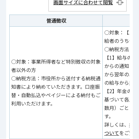
画面サイズに合わせて閲覧
普通徴収
○対象：【1】
給者のうち一定
○納税方法：
【1】給与の支
○対象：事業所得者など特別徴収の対象
からの通知に基
者以外の方
から翌年の5月
○納税方法：市役所から送付する納税通
の給与から差し
知書により納めていただきます。口座振
【2】年金の支
替・自動払込やペイジーによる納付もご
基づいて各人の
利用いただけます。
数月）ごとに年
す。
詳しくは、
年金
ついて
をご覧く