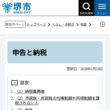
こ
の
目的別検索
メニュー
ペ
ー
現在のページ
トップページ
くらし・手続き
税金
ジ
市税の種類
個人の市民税
申告と納税
の
先
頭
申告と納税
で
す
更新日：2026年1月19日
目次
（1）納税義務者
（2）市民税・府民税の均等割額や所得割額を課
税されない人
（3）申告