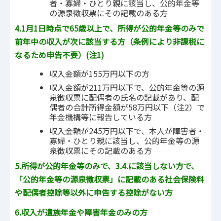
者・寡婦・ひとり親に該当し、公的年金等
の源泉徴収票にその記載のある方
4.1月1日時点で65歳以上で、所得が公的年金等のみで
前年中の収入が次に該当する方（条例により非課税に
なるため申告不要）
(注1)
収入金額が155万円以下の方
収入金額が211万円以下で、公的年金等の源
泉徴収票に配偶者の氏名の記載があり、配
偶者の合計所得金額が58万円以下（注2）で
年金機構等に報告している方
収入金額が245万円以下で、本人が障害者・
寡婦・ひとり親に該当し、公的年金等の源
泉徴収票にその記載のある方
5.所得が公的年金等のみで、3.4.に該当しない方で、
「公的年金等の源泉徴収票」に
記載のある社会保険料
や配偶者控除等以外に申告する控除がない方
6.収入が遺族年金や障害年金のみの方