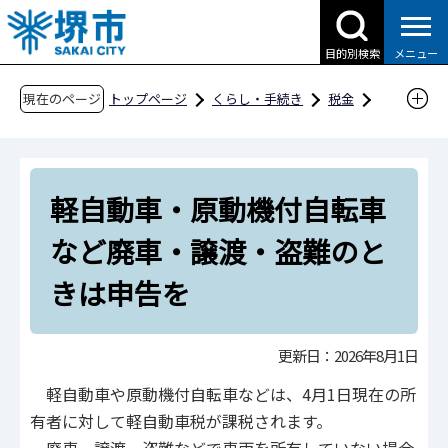
こ
の
目的別検索
メニュー
ペ
ー
現在のページ
トップページ
くらし・手続き
税金
ジ
市税の種類
軽自動車税
の
軽自動車・原動機付自転車など廃車・譲渡・盗
先
難のときは申告を
軽自動車・原動機付自転車
頭
で
など廃車・譲渡・盗難のと
す
きは申告を
更新日：2026年8月1日
軽自動車や原動機付自転車などは、4月1日現在の所
有者に対して軽自動車税が課税されます。