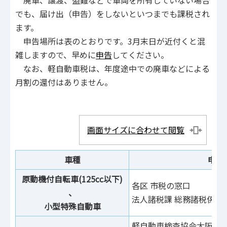
廃車、譲渡、盗難などで車両を所有していない場合
でも、届け出（申告）をしないといつまでも課税され
ます。
申告場所は表のとおりです。3月末日が近付くと混
雑しますので、早めに
申告
してください。
なお、軽自動車税は、年度途中での廃車などによる
月割の還付はありません。
画面サイズに合わせて閲覧
車種
申告
原動機付自転車(125cc以下)
各区 市税の窓口
、
法人諸税課 総務諸税係
小型特殊自動車
軽自動車検査協会大阪主