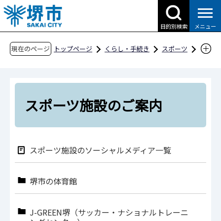
こ
の
目的別検索
メニュー
ペ
ー
現在のページ
トップページ
くらし・手続き
スポーツ
ジ
スポーツ施設
スポーツ施設のご案内
の
先
頭
スポーツ施設のご案内
で
す
スポーツ施設のソーシャルメディア一覧
堺市の体育館
J-GREEN堺（サッカー・ナショナルトレーニ