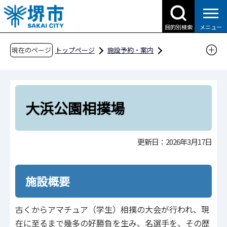
こ
の
目的別検索
メニュー
ペ
ー
現在のページ
トップページ
施設予約・案内
ジ
分類から探す
スポーツ施設
の
大浜公園相撲場
先
頭
大浜公園相撲場
で
す
更新日：2026年3月17日
施設概要
古くからアマチュア（学生）相撲の大会が行われ、現
在に至るまで幾多の好勝負を生み、名選手を、その歴