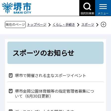
こ
の
目的別検索
メニュー
ペ
ー
現在のページ
トップページ
くらし・手続き
スポーツ
ジ
スポーツのお知らせ
の
先
頭
スポーツのお知らせ
で
す
堺市で開催される主なスポーツイベント
堺市金岡公園体育館等の指定管理者募集につ
いて（6月30日更新）