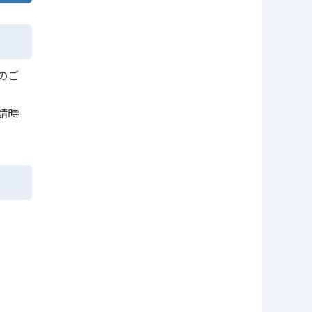
のご
請時