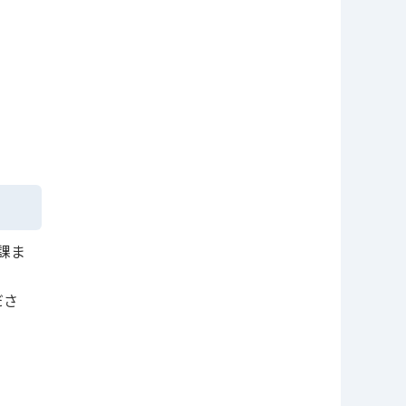
課ま
ださ