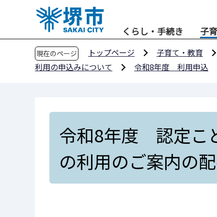
こ
の
くらし・手続き
子
ペ
ー
トップページ
子育て・教育
現在のページ
ジ
利用の申込みについて
令和8年度 利用申込
の
先
頭
で
す
令和8年度 認定こ
の利用のご案内の配