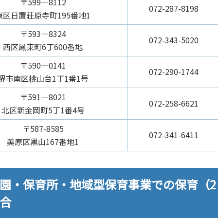
〒599―8112
072-287-8198
東区日置荘原寺町195番地1
〒593―8324
072-343-5020
西区鳳東町6丁600番地
〒590―0141
072-290-1744
堺市南区桃山台1丁1番1号
〒591―8021
072-258-6621
北区新金岡町5丁1番4号
〒587-8585
072-341-6411
美原区黒山167番地1
も園・保育所・地域型保育事業での保育（2
合