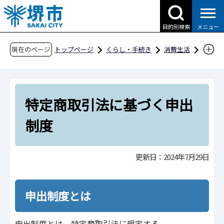
こ
の
目的別検索
メニュー
ペ
ー
現在のページ
トップページ
くらし・手続き
消費生活
ジ
知っておきたい 消費者を守る制度
の
特定商取引法に基づく申出制度
先
特定商取引法に基づく申出
頭
で
制度
す
更新日：2024年7月29日
申出制度とは
申出制度とは、特定商取引法に規定する