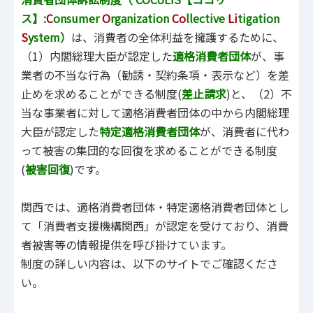
ス】:
C
onsumer
O
rganization
Co
llective
Li
tigation
S
ystem）
は、消費者の全体利益を擁護するために、
（1）内閣総理大臣が認定した
適格消費者団体
が、事
業者の不当な行為（勧誘・契約条項・表示など）を差
止めを求めることができる制度(
差止請求
)と、（2）不
当な事業者に対して適格消費者団体の中から内閣総理
大臣が認定した
特定適格消費者団体
が、消費者に代わ
って被害の集団的な回復を求めることができる制度
(
被害回復
)です。
関西では、適格消費者団体・特定適格消費者団体とし
て「消費者支援機構関西」が認定を受けており、消費
者被害等の情報提供を呼び掛けています。
制度の詳しい内容は、以下のサイトでご確認くださ
い。