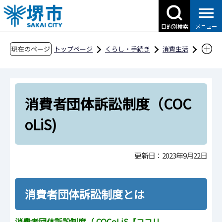
こ
の
目的別検索
メニュー
ペ
ー
現在のページ
トップページ
くらし・手続き
消費生活
ジ
知っておきたい 消費者を守る制度
の
消費者団体訴訟制度（COCoLiS)
先
消費者団体訴訟制度（COC
頭
で
oLiS)
す
更新日：2023年9月22日
消費者団体訴訟制度とは
消費者団体訴訟制度（
COCoLiS【ココリ