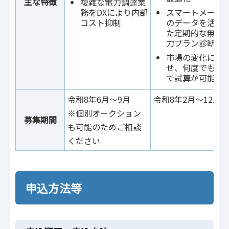
主な特徴
複雑な電力調達業
務をDX​により内部
スマートメータ
コスト抑制
のデータを活用
た定期的な無料
力プラン診断
市場の変化に合
せ、何度でも無
で試算が可能
令和8年6月～9月
令和8年2月～12月
※個別オークション
募集期間
も可能のためご相談
ください
申込方法等