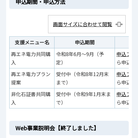
申込期間・申込方法
画面サイズに合わせて閲覧
支援メニュー名
申込期間
再エネ電力共同購
令和8年6月～9月（予
申込フォ
入
定）
ら申込
再エネ電力プラン
受付中（令和8年12月末
申込フォー
提案
まで）
ら申込
非化石証書共同購
受付中（令和9年1月末ま
申込フォ
入
で）
ら申込
Web事業説明会【終了しました】