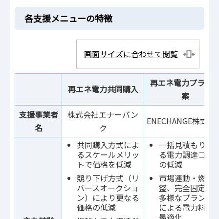
各支援メニューの特徴
画面サイズに合わせて閲覧
再エネ電力プラン
再エネ電力共同購入
案
支援事業者
株式会社エナーバン
ENECHANGE株式会
名
ク
共同購入方式によ
一括見積もりに
るスケールメリッ
る電力調達コス
トで価格を低減
の低減
競り下げ方式​（リ
市場連動・燃料
バースオークショ
整、完全固定な
ン）により更なる​
多様なプラン提
価格の低減
による電力料金
最適化