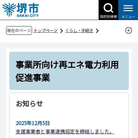
こ
の
目的別検索
メニュー
ペ
ー
現在のページ
トップページ
くらし・手続き
ジ
ごみ・リサイクル・環境
の
温暖化対策・地域エネルギー
先
事業所における脱炭素への取組
事業所向け再エネ電力利用
頭
で
事業所向け再エネ電力利用促進事業
促進事業
す
お知らせ
2025年12月5日
支援事業者と事業連携協定を締結しました。