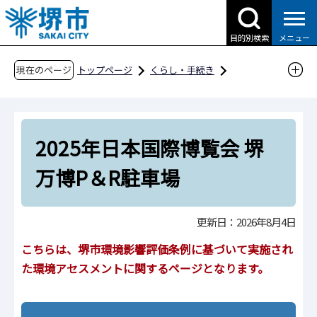
こ
の
目的別検索
メニュー
ペ
ー
現在のページ
トップページ
くらし・手続き
ジ
ごみ・リサイクル・環境
の
環境保全・生物多様性
環境アセスメント
先
手続実施案件一覧
2025年日本国際博覧会 堺
頭
で
2025年日本国際博覧会 堺万博P＆R駐車場
万博P＆R駐車場
す
更新日：2026年8月4日
こちらは、堺市環境影響評価条例に基づいて実施され
た環境アセスメントに関するページとなります。