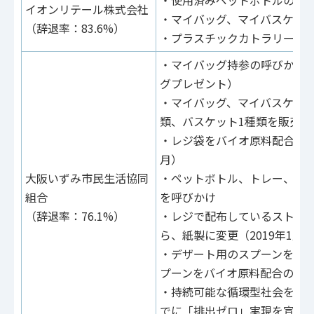
イオンリテール株式会社
・マイバッグ、マイバスケッ
（辞退率：83.6%）
・プラスチックカトラリーの
・マイバッグ持参の呼びかけ
グプレゼント）
・マイバッグ、マイバスケットP
類、バスケット1種類を販売
・レジ袋をバイオ原料配合の材質
月）
大阪いずみ市民生活協同
・ペットボトル、トレー、卵
組合
を呼びかけ
（辞退率：76.1%）
・レジで配布しているストロ
ら、紙製に変更（2019年1月
・デザート用のスプーンを紙
プーンをバイオ原料配合の材質に
・持続可能な循環型社会を実現
でに「排出ゼロ」実現を宣言