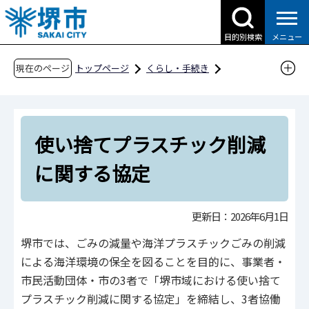
こ
の
目的別検索
メニュー
ペ
ー
現在のページ
トップページ
くらし・手続き
ジ
ごみ・リサイクル・環境
ごみ・リサイクル
の
ごみの減量化・リサイクルの取組
先
使い捨てプラスチック削減に関する協定
使い捨てプラスチック削減
頭
で
に関する協定
す
更新日：2026年6月1日
堺市では、ごみの減量や海洋プラスチックごみの削減
による海洋環境の保全を図ることを目的に、事業者・
市民活動団体・市の3者で「堺市域における使い捨て
プラスチック削減に関する協定」を締結し、3者協働