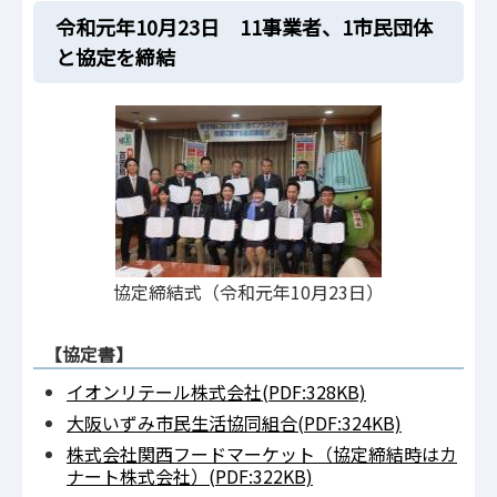
令和元年10月23日 11事業者、1市民団体
と協定を締結
協定締結式（令和元年10月23日）
【協定書】
イオンリテール株式会社(PDF:328KB)
大阪いずみ市民生活協同組合(PDF:324KB)
株式会社関西フードマーケット（協定締結時はカ
ナート株式会社）(PDF:322KB)