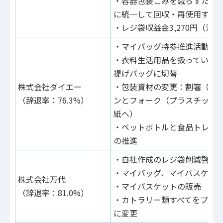
・容器包装ごみを減らすため
に統一して回収・再使用する
・レジ袋収益金3,270円（活
・マイバッグ持参推進活動
・衣料生活用品を扱っている
提げバッグに切替
株式会社ダイエー
・包装資材の変更：割箸（包
（辞退率：76.3%）
ンとフォーク（プラスチック
紙へ）
・ペットボトルと食品トレー
の推進
・自社作成のレジ袋削減啓発
・マイバッグ、マイバスケッ
株式会社万代
・マイバスケットの販売
（辞退率：81.0%）
・カトラリー類すべてをプラ
に変更