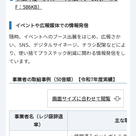
F：586KB）
イベントや広報媒体での情報発信
随時、イベントへのブース出展をはじめ、広報さか
い、SNS、デジタルサイネージ、チラシ配架などによ
り、使い捨てプラスチック削減に関わる情報発信をし
ています。
事業者の取組事例（50音順）【令和7年度実績】
画面サイズに合わせて閲覧
事業者名（レジ袋辞退
主な取組
率）
・使用済みペットボトルの再