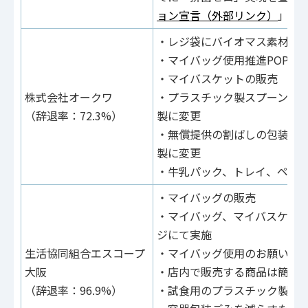
ョン宣言（外部リンク）
」を
・レジ袋にバイオマス素材（3
・マイバッグ使用推進POPを
・マイバスケットの販売
株式会社オークワ
・プラスチック製スプーンの
（辞退率：72.3%）
製に変更
・無償提供の割ばしの包装材
製に変更
・牛乳パック、トレイ、ペッ
・マイバッグの販売
・マイバッグ、マイバスケッ
ジにて実施
生活協同組合エスコープ
・マイバッグ使用のお願いポ
大阪
・店内で販売する商品は簡易
（辞退率：96.9%）
・試食用のプラスチック製ス