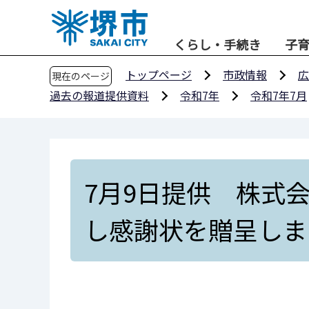
こ
の
くらし・手続き
子
ペ
ー
トップページ
市政情報
広
現在のページ
ジ
過去の報道提供資料
令和7年
令和7年7月
の
先
頭
で
す
7月9日提供 株式
し感謝状を贈呈しま