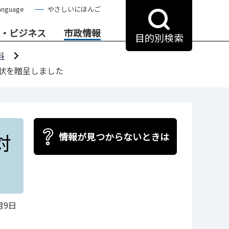
anguage
やさしいにほんご
・ビジネス
市政情報
目的別検索
料
状を贈呈しました
対
情報が見つからないときは
月9日