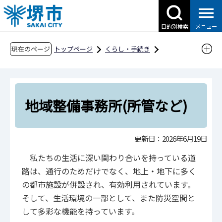
こ
の
目的別検索
メニュー
ペ
ー
現在のページ
トップページ
くらし・手続き
ジ
道路・交通・土木
土木
道路維持関係
の
地域整備事務所(所管など)
先
頭
地域整備事務所(所管など)
で
す
更新日：2026年6月19日
私たちの生活に深い関わり合いを持っている道
路は、通行のためだけでなく、地上・地下に多く
の都市施設が併設され、有効利用されています。
そして、生活環境の一部として、また防災空間と
して多彩な機能を持っています。