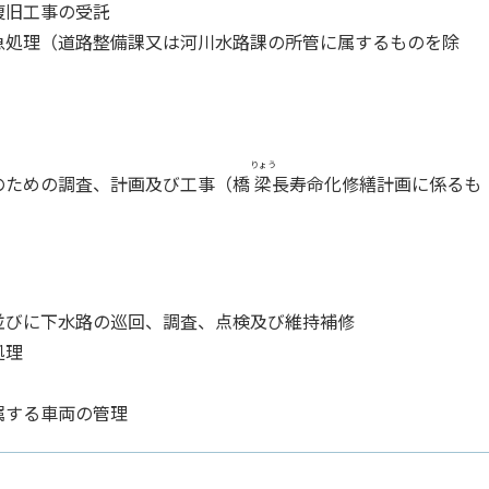
復旧工事の受託
急処理（道路整備課又は河川水路課の所管に属するものを除
りょう
のための調査、計画及び工事（橋
梁
長寿命化修繕計画に係るも
並びに下水路の巡回、調査、点検及び維持補修
処理
属する車両の管理