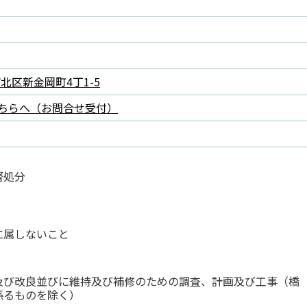
市北区新金岡町4丁1-5
ちらへ（お問合せ受付）
督処分
に属しないこと
及び改良並びに維持及び補修のための調査、計画及び工事（橋
係るものを除く）