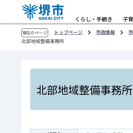
こ
の
くらし・手続き
子
ペ
ー
トップページ
市政情報
市
現在のページ
ジ
北部地域整備事務所
の
先
頭
で
す
北部地域整備事務所