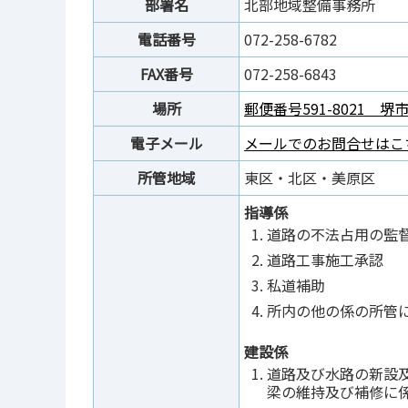
部署名
北部地域整備事務所
電話番号
072-258-6782
FAX番号
072-258-6843
場所
郵便番号591-8021 堺
電子メール
メールでのお問合せはこ
所管地域
東区・北区・美原区
指導係
道路の不法占用の監
道路工事施工承認
私道補助
所内の他の係の所管
建設係
道路及び水路の新設
梁の維持及び補修に