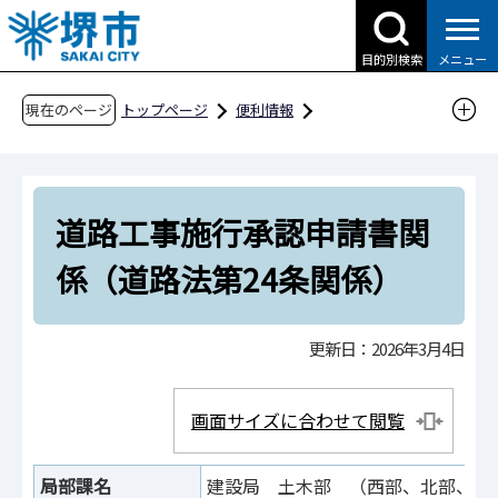
こ
の
目的別検索
メニュー
ペ
ー
現在のページ
トップページ
便利情報
ジ
申請書ダウンロード
の
申請書ダウンロード（市民の方へ）
先
目的別検索
くらしの情報
道路工事施行承認申請書関
頭
で
道路・交通・土木
係（道路法第24条関係）
す
道路工事施行承認申請書関係（道路法第24条関
係）
更新日：2026年3月4日
画面サイズに合わせて閲覧
局部課名
建設局 土木部 （西部、北部、南