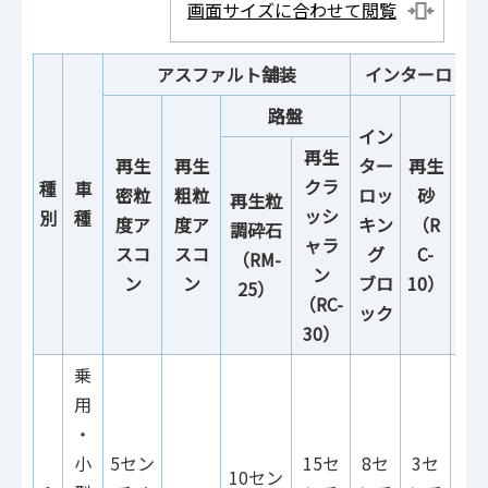
画面サイズに合わせて閲覧
アスファルト舗装
インターロッキ
路盤
イン
再生
再生
再生
ター
再生
再
クラ
種
車
密粒
粗粒
ロッ
砂
粗
再生粒
ッシ
別
種
度ア
度ア
キン
（R
度
調砕石
ャラ
スコ
スコ
グ
C-
ス
（RM-
ン
ン
ン
ブロ
10）
25）
（RC-
ック
30）
乗
用
・
小
5セン
15セ
8セ
3セ
5セ
10セン