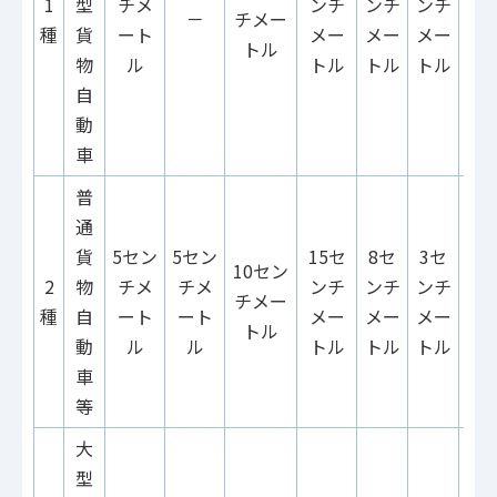
1
型
チメ
ンチ
ンチ
ンチ
チ
－
チメー
種
貨
ート
メー
メー
メー
ー
トル
物
ル
トル
トル
トル
自
動
車
普
通
貨
5セン
5セン
15セ
8セ
3セ
5セ
10セン
2
物
チメ
チメ
ンチ
ンチ
ンチ
チ
チメー
種
自
ート
ート
メー
メー
メー
ー
トル
動
ル
ル
トル
トル
トル
車
等
大
型