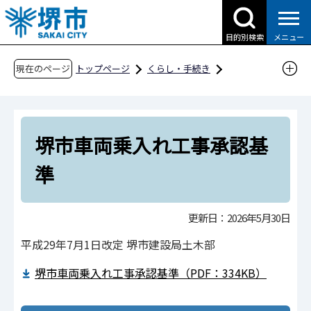
こ
の
目的別検索
メニュー
ペ
ー
現在のページ
トップページ
くらし・手続き
ジ
道路・交通・土木
土木
技術管理関係
の
堺市車両乗入れ工事承認基準
先
堺市車両乗入れ工事承認基
頭
で
準
す
更新日：2026年5月30日
平成29年7月1日改定 堺市建設局土木部
堺市車両乗入れ工事承認基準（PDF：334KB）