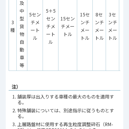
及
中
5＋5
5＋
5セン
15セ
8セ
3セ
型
セン
15セン
セ
3
チメ
ンチ
ンチ
ンチ
貨
チメ
チメー
チ
種
ート
メー
メー
メー
物
ート
トル
ー
ル
トル
トル
トル
自
ル
動
車
等
注）
舗装厚は出入りする車種の最大のものを適用す
る。
特殊舗装については、別途指示に従うものとす
る。
上層路盤材に使用する再生粒度調整砕石（RM-