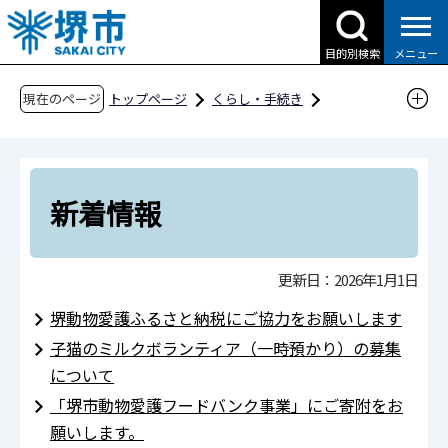
こ
の
目的別検索
メニュー
ペ
ー
現在のページ
トップページ
くらし・手続き
ジ
動物・ペット
堺市動物指導センター
の
新着情報
先
頭
新着情報
で
す
更新日：2026年1月1日
堺動物愛護ふるさと納税にご協力をお願いします
子猫のミルクボランティア（一時預かり）の募集
について
「堺市動物愛護フードバンク事業」にご寄附をお
願いします。