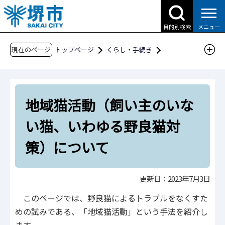
こ
の
目的別検索
メニュー
ペ
ー
現在のページ
トップページ
くらし・手続き
ジ
動物・ペット
ペットに関すること
の
飼い主のいない猫（野良猫）について
先
地域猫活動（飼い主のいない猫、いわゆる野良
地域猫活動（飼い主のいな
頭
猫対策）について
で
い猫、いわゆる野良猫対
す
策）について
更新日：2023年7月3日
このページでは、野良猫によるトラブルをなくすた
めの試みである、「地域猫活動」という手法を紹介し