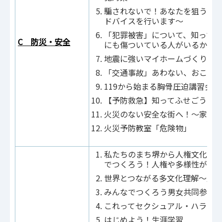
騙されないで！あなたを狙う特殊
ドバイスを行います～
「犯罪被害」について、知ってく
C 防災・安全
にも傷ついている人がいるかも
地震に強いマイホームづくり
「交通事故」あわない、おこさ
119から始まる胸骨圧迫講習会
【予防救急】知ってふせごう！
火災のない安全な街へ！～家庭
火災予防教室「危険物」
私たちのまち堺から人権文化の花
でつくろう！人権や多様性が尊
世界とつながる多文化理解～人
みんなでつくろう男女共同参画
これってセクシュアル・ハラス
はじめよう！生涯学習