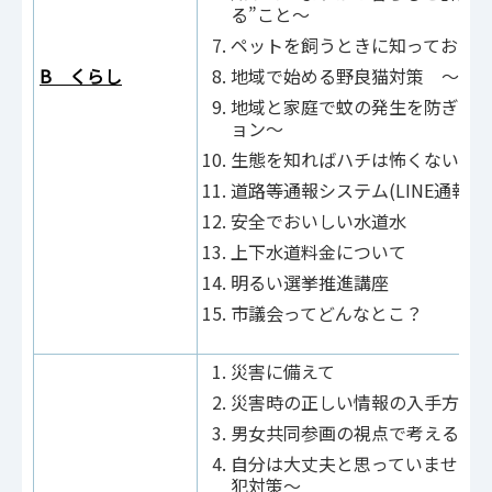
る”こと～
ペットを飼うときに知っておい
B くらし
地域で始める野良猫対策 ～地
地域と家庭で蚊の発生を防ぎま
ョン～
生態を知ればハチは怖くない
道路等通報システム(LINE通報
安全でおいしい水道水
上下水道料金について
明るい選挙推進講座
市議会ってどんなとこ？
災害に備えて
災害時の正しい情報の入手方法
男女共同参画の視点で考える防
自分は大丈夫と思っていません
犯対策～