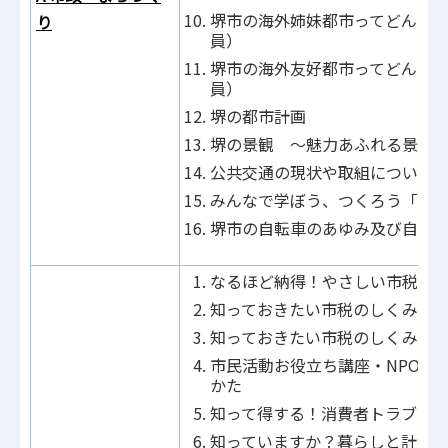
堺市の海外姉妹都市ってどんな
り
員）
堺市の海外友好都市ってどんな
員）
堺の都市計画
堺の景観 ～魅力あふれる景観
公共交通の現状や取組について
みんなで学ぼう、つくろう「街
堺市の自転車のあゆみ及び自転
なるほど納得！やさしい市税講
知っておきたい市税のしくみ1（
知っておきたい市税のしくみ2（
市民活動お役立ち講座・NPO法
かた
知って得する！消費者トラブル
知っていますか？暮らしと計量 