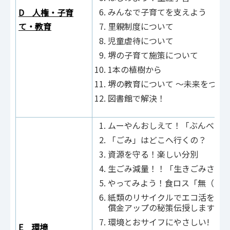
みんなで子育てを支えよう
D 人権・子育
て・教育
里親制度について
児童虐待について
堺の子育て施策について
1本の植樹から
堺の教育について ～未来をつく
図書館で解決！
ムーやんおしえて！「ぶんべつ
「ごみ」はどこへ行くの？
資源を守る！楽しい分別
生ごみ減量！！「生きごみさん
やってみよう！食ロス「無（ム
紙類のリサイクルでエコ活をす
償金アップの秘策伝授します！
環境とおサイフにやさしい!「う
E 環境