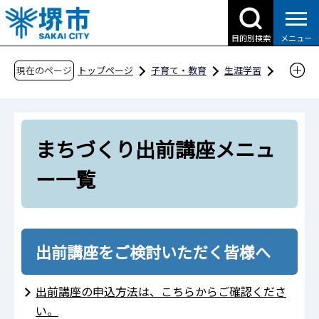
こ
の
目的別検索
メニュー
ペ
ー
現在のページ
トップページ
子育て・教育
生涯学習
ジ
どこでもセミナー 堺市生涯学習まちづくり出前
の
講座
先
まちづくり出前講座メニュー一覧
まちづくり出前講座メニュ
頭
で
ー一覧
す
出前講座をご検討いただく皆様へ
出前講座の申込方法は、こちらからご確認くださ
い。