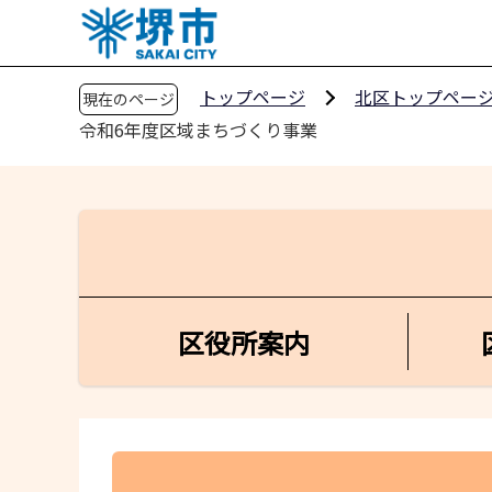
こ
の
ペ
トップページ
北区トップペー
現在のページ
ー
令和6年度区域まちづくり事業
ジ
の
先
頭
で
す
区役所案内