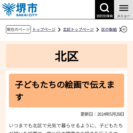
こ
の
目的別検索
メニュー
ペ
ー
現在のページ
トップページ
北区トップページ
区の取組
ジ
まちづくりの取組
の
はっぴーすまいるプロジェクト
北区
先
子どもたちの絵画で伝えます
頭
で
す
子どもたちの絵画で伝えま
す
更新日：2024年5月29日
いつまでも北区で元気で暮らせるように、子どもたち