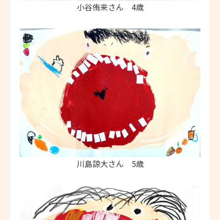
小谷侑来さん 4歳
川島諒大さん 5歳