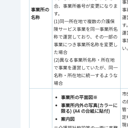
事
合、事業所番号が変更になりま
事業所の
事
す。
名称
運
(1)同一所在地で複数の介護保
す
険サービス事業を同一事業所名
運
称で運営しており、その一部の
事
事業につき事業所名称を変更し
い
た場合
(2)異なる事業所名称・所在地
で事業を運営していたが、同一
名称・所在地に統一するような
場合
市
事業所の平面図※
の
事業所内外の写真(カラーに
管
限る) (A4 の台紙に貼付)
定
案内図
現
※介護福祉施設等の一画に事務