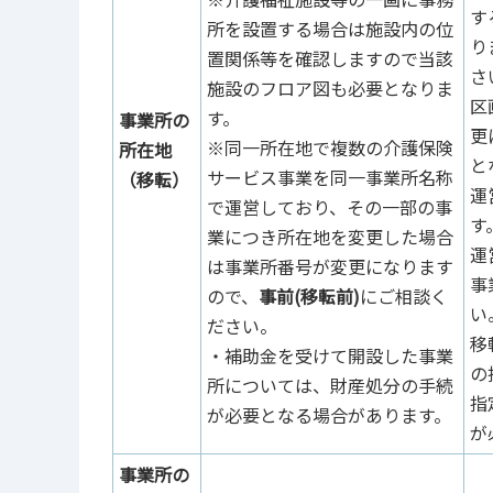
す
所を設置する場合は施設内の位
り
置関係等を確認しますので当該
さ
施設のフロア図も必要となりま
区
す。
事業所の
更
※同一所在地で複数の介護保険
所在地
と
サービス事業を同一事業所名称
（移転）
運
で運営しており、その一部の事
す
業につき所在地を変更した場合
運
は事業所番号が変更になります
事
ので、
事前(移転前)
にご相談く
い
ださい。
移
・補助金を受けて開設した事業
の
所については、財産処分の手続
指
が必要となる場合があります。
が
事業所の