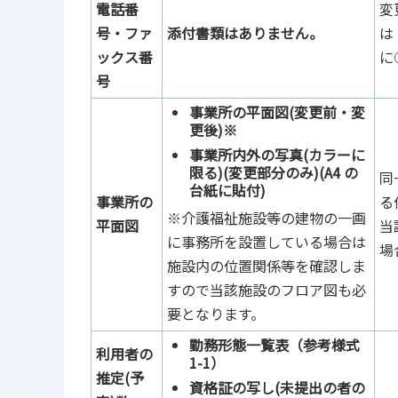
電話番
変
号・ファ
添付書類はありません。
は
ックス番
に
号
事業所の平面図(変更前・変
更後)※
事業所内外の写真(カラーに
限る)(変更部分のみ)(A4 の
同
台紙に貼付)
事業所の
る
※介護福祉施設等の建物の一画
平面図
当
に事務所を設置している場合は
場
施設内の位置関係等を確認しま
すので当該施設のフロア図も必
要となります。
勤務形態一覧表（参考様式
利用者の
1-1）
推定(予
資格証の写し(未提出の者の