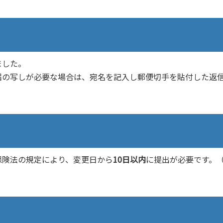
ました。
届の写しが必要な場合は、宛名を記入し郵便切手を貼付した返
保険法の規定により、変更日から
10日以内
に提出が必要です。