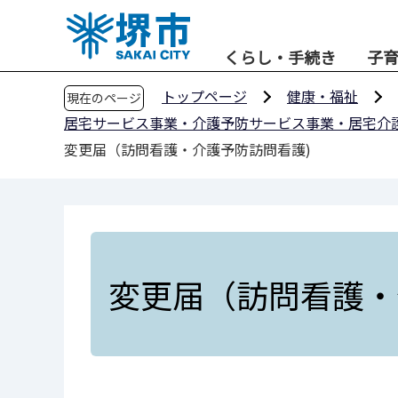
こ
の
くらし・手続き
子
ペ
ー
トップページ
健康・福祉
現在のページ
ジ
居宅サービス事業・介護予防サービス事業・居宅介
の
変更届（訪問看護・介護予防訪問看護)
先
頭
で
す
変更届（訪問看護・