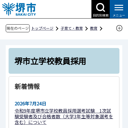
こ
の
目的別検索
メニュー
ペ
ー
現在のページ
トップページ
子育て・教育
教育
ジ
各種募集
教職員・講師等の採用関係
の
堺市立学校教員採用
先
頭
堺市立学校教員採用
で
す
新着情報
2026年7月24日
令和9年度堺市立学校教員採用選考試験 1次試
験受験者及び合格者数（大学3年生等対象選考を
含む）について