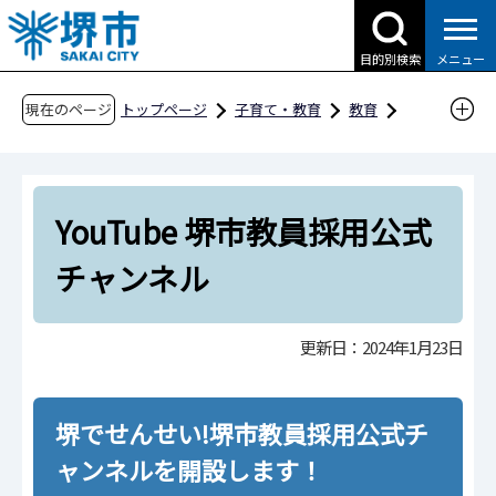
こ
の
目的別検索
メニュー
ペ
ー
現在のページ
トップページ
子育て・教育
教育
ジ
各種募集
教職員・講師等の採用関係
の
堺市立学校教員採用
先
堺でせんせい！ 公式SNS
YouTube 堺市教員採用公式
頭
で
YouTube 堺市教員採用公式チャンネル
チャンネル
す
更新日：2024年1月23日
堺でせんせい!堺市教員採用公式チ
ャンネルを開設します！