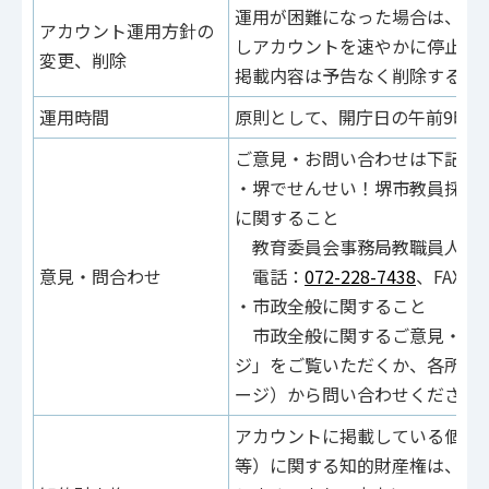
運用が困難になった場合は、そ
アカウント運用方針の
しアカウントを速やかに停止、
変更、削除
掲載内容は予告なく削除するこ
運用時間
原則として、開庁日の午前9時か
ご意見・お問い合わせは下記を
・堺でせんせい！堺市教員採用
に関すること
教育委員会事務局教職員人事
意見・問合わせ
電話：
072-228-7438
、FAX：07
・市政全般に関すること
市政全般に関するご意見・ご
ジ」をご覧いただくか、各所属
ージ）から問い合わせください
アカウントに掲載している個々
等）に関する知的財産権は、本