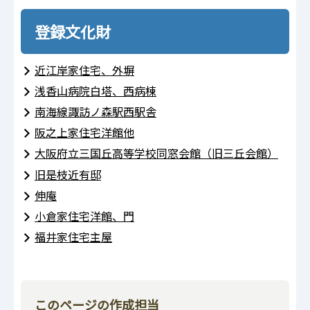
登録文化財
近江岸家住宅、外塀
浅香山病院白塔、西病棟
南海線諏訪ノ森駅西駅舎
阪之上家住宅洋館他
大阪府立三国丘高等学校同窓会館（旧三丘会館）
旧是枝近有邸
伸庵
小倉家住宅洋館、門
福井家住宅主屋
このページの作成担当