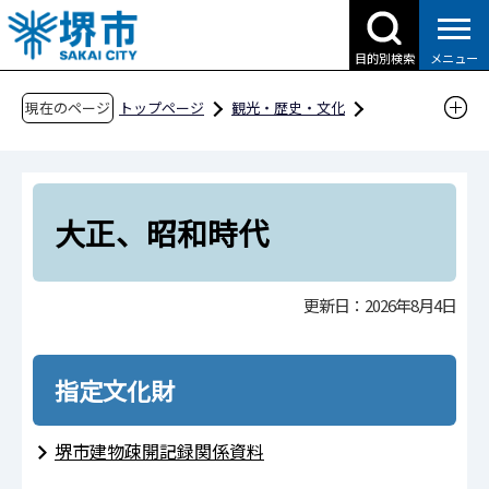
こ
の
目的別検索
メニュー
ペ
ー
現在のページ
トップページ
観光・歴史・文化
ジ
歴史・文化財
文化財
堺市の文化財
の
文化財紹介ページ
時代別
先
大正、昭和時代
頭
大正、昭和時代
で
す
更新日：2026年8月4日
指定文化財
堺市建物疎開記録関係資料