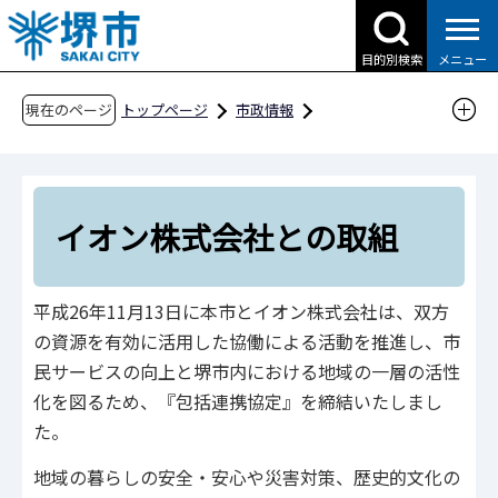
こ
の
目的別検索
メニュー
ペ
ー
現在のページ
トップページ
市政情報
ジ
都市計画とまちづくり
の
さかい・コネクテッド・デスク（公民連携の窓
先
口）
頭
イオン株式会社との取組
企業のみなさまとの取組
で
す
イオン株式会社との取組
平成26年11月13日に本市とイオン株式会社は、双方
の資源を有効に活用した協働による活動を推進し、市
民サービスの向上と堺市内における地域の一層の活性
化を図るため、『包括連携協定』を締結いたしまし
た。
地域の暮らしの安全・安心や災害対策、歴史的文化の