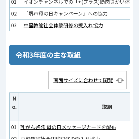
01
イオンチャンネルでの「+(プラス)筋肉さかい体
02
「堺市母の日キャンペーン」への協力
03
中堅教諭社会体験研修の受入れ協力
令和3年度の主な取組
画面サイズに合わせて閲覧
N
o.
取組
01
乳がん啓発 母の日メッセージカードを配布
02
中堅教諭社会体験研修の受入れ協力