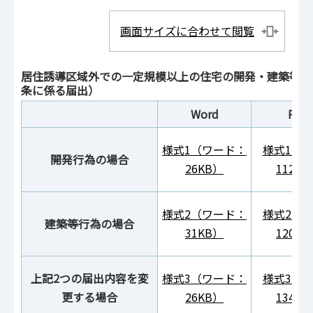
画面サイズに合わせて閲覧
居住誘導区域外での一定規模以上の住宅の開発・建築等（
条に係る届出）
Word
PDF
様式1（ワード：
様式1（P
開発行為の場合
26KB）
112K
様式2（ワード：
様式2（P
建築等行為の場合
31KB）
120K
上記2つの届出内容を変
様式3（ワード：
様式3（P
更する場合
26KB）
134K