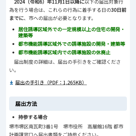
2024（令和6）年11月1日以降に
以下の届出対象行
為を行う場合は、これらの行為に着手する日の
30日前
までに
、市への届出が必要となります。
居住誘導区域外での一定規模以上の住宅の開発・
建築等
都市機能誘導区域外での誘導施設の開発・建築等
都市機能誘導区域内での誘導施設の休廃止
届出制度の詳細は、届出の手引きをご確認くださ
い。
届出の手引き（PDF：1,265KB）
届出方法
持参する場合
堺市堺区南瓦町3番1号 堺市役所 高層館16階 都市
計画課窓口へ届出書類をご持参ください。