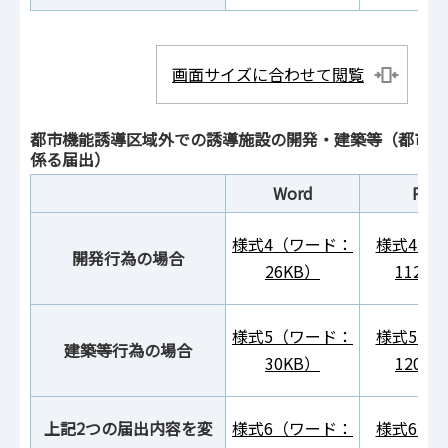
画面サイズに合わせて閲覧
都市機能誘導区域外での誘導施設の開発・建築等（都市再生
係る届出）
Word
PDF
様式4（ワード：
様式4（P
開発行為の場合
26KB）
112K
様式5（ワード：
様式5（P
建築等行為の場合
30KB）
120K
上記2つの届出内容を変
様式6（ワード：
様式6（P