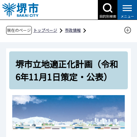
こ
の
目的別検索
メニュー
ペ
ー
現在のページ
トップページ
市政情報
ジ
都市計画とまちづくり
都市計画
の
都市計画マスタープラン・立地適正化計画・基
先
本方針等
堺市立地適正化計画（令和
頭
堺市立地適正化計画（令和6年11月1日策定・公
で
6年11月1日策定・公表）
す
表）