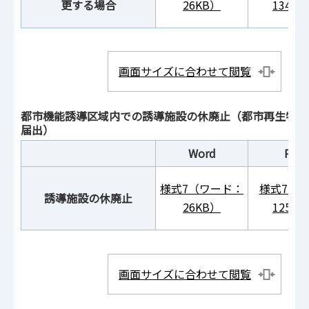
更する場合
26KB）
134K
画面サイズに合わせて閲覧
都市機能誘導区域内での誘導施設の休廃止（都市再生特別措
届出）
Word
PDF
様式7（ワード：
様式7（P
誘導施設の休廃止
26KB）
125K
画面サイズに合わせて閲覧