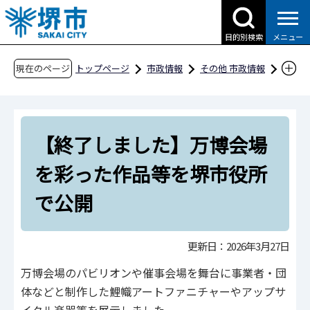
こ
の
目的別検索
メニュー
ペ
ー
現在のページ
トップページ
市政情報
その他 市政情報
ジ
2025年大阪・関西万博
の
【終了しました】万博会場を彩った作品等を堺
先
市役所で公開
【終了しました】万博会場
頭
で
を彩った作品等を堺市役所
す
で公開
更新日：2026年3月27日
万博会場のパビリオンや催事会場を舞台に事業者・団
体などと制作した鯉幟アートファニチャーやアップサ