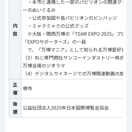
・本市と連携した一部のパビリオンの関連グッズ
ーのぬいぐるみ
・公式参加国や各パビリオンのピンバッジ
内
・ミャクミャクの公式グッズ
容
※大阪・関西万博の「TEAM EXPO 2025」プロ
「EXPOサポーターズ」の一員
で、「万博マニア」として知られる万博愛好家・
（3）ねじ専門商社サンコーインダストリー株式会
万博会場のジオラマ
（4）デジタルサイネージでの万博関連動画の放映
主
堺市
催
後
公益社団法人2025年日本国際博覧会協会
援