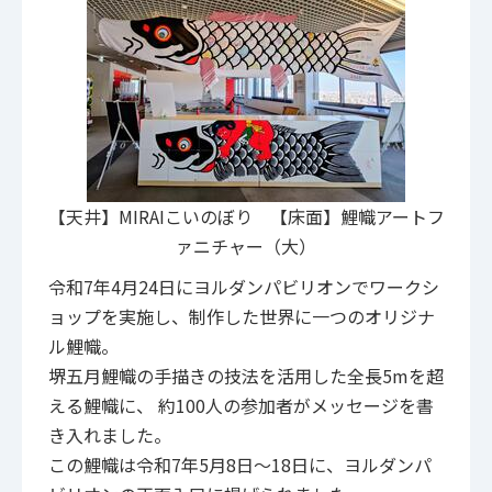
【天井】MIRAIこいのぼり 【床面】鯉幟アートフ
ァニチャー（大）
令和7年4月24日にヨルダンパビリオンでワークシ
ョップを実施し、制作した世界に一つのオリジナ
ル鯉幟。
堺五月鯉幟の手描きの技法を活用した全長5mを超
える鯉幟に、 約100人の参加者がメッセージを書
き入れました。
この鯉幟は令和7年5月8日～18日に、ヨルダンパ