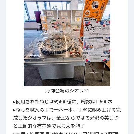
万博会場のジオラマ
▸使用されたねじは約400種類、総数は1,600本
▸ねじを職人の手で一本一本、丁寧に組み上げて完
成したジオラマは、金属ならではの光沢の美しさ
と圧倒的な存在感で見る人を魅了
▸⼤阪・関⻄万博で開催された「第3回日本国際芸