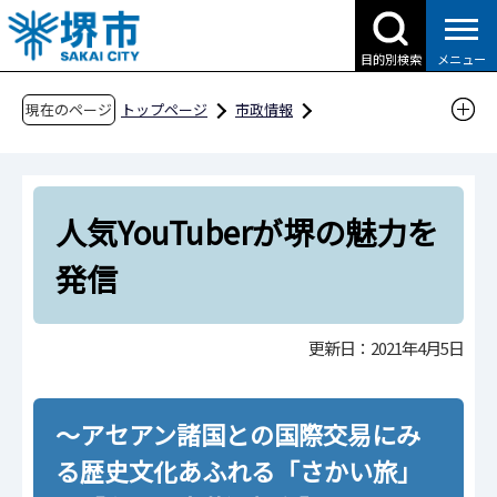
こ
の
目的別検索
メニュー
ペ
ー
現在のページ
トップページ
市政情報
ジ
国際交流・多文化共生
の
アセアン諸国との交流
先
堺とアセアンとの交流
その他のプログラム
人気YouTuberが堺の魅力を
頭
で
人気YouTuberが堺の魅力を発信
発信
す
更新日：2021年4月5日
～アセアン諸国との国際交易にみ
る歴史文化あふれる「さかい旅」