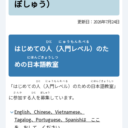
ぼしゅう）
更新日：2026年7月24日
ひと
にゅうもんれべる
はじめての
人
（
入門レベル
）のた
にほんごきょうしつ
めの
日本語教室
ひと
にゅうもんれべる
にほんごきょうしつ
「はじめての
人
（
入門レベル
）のための
日本語教室
」
さんか
ひと
ぼしゅう
に
参加
する
人
を
募集
しています。
English、Chinese、Vietnamese、
Tagalog、Portuguese、Spanishは ここ
を おして ください。