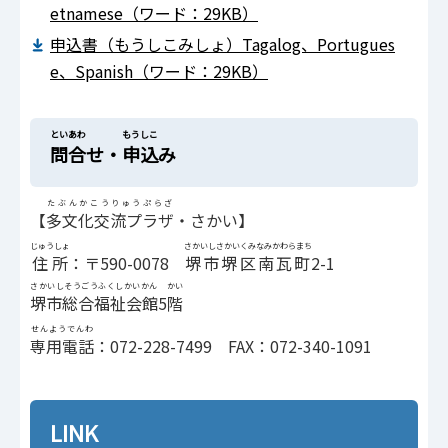
etnamese（ワード：29KB）
申込書（もうしこみしょ）Tagalog、Portugues
e、Spanish（ワード：29KB）
といあわ
もうしこ
問合
せ・
申込
み
たぶんかこうりゅうぷらざ
【
多文化交流プラザ
・さかい】
じゅうしょ
さかいしさかいくみなみかわらまち
住所
：〒590-0078
堺市堺区南瓦町
2-1
さかいしそうごうふくしかいかん
かい
堺市総合福祉会館
5
階
せんようでんわ
専用電話
：072-228-7499 FAX：072-340-1091
LINK