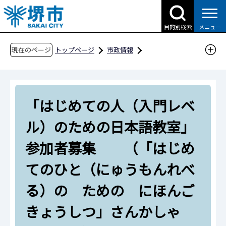
こ
の
目的別検索
メニュー
ペ
ー
現在のページ
トップページ
市政情報
ジ
国際交流・多文化共生
多文化共生
の
外国人市民のための生活支援情報
先
日本語教室・日本語学習教材
「はじめての人（入門レベ
頭
で
「はじめての人（入門レベル）のための日本語
ル）のための日本語教室」
す
教室」参加者募集 （「はじめてのひと（に
参加者募集 （「はじめ
ゅうもんれべる）の ための にほんごきょう
しつ」さんかしゃ ぼしゅう）
てのひと（にゅうもんれべ
る）の ための にほんご
きょうしつ」さんかしゃ