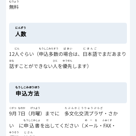
むりょう
無料
にんずう
人数
にん
もうしこみたすう
ばあい
にほんご
12
人
ぐらい（
申込多数
の
場合
は、
日本語
でまだあまり
はな
ひと
ゆうせん
話
すことができない
人
を
優先
します）
もうしこみほうほう
申込方法
くがつ
なのか
げつよう
たぶんかこうりゅうぷらざ
9月
7日
（
月曜
）までに
多文化交流プラザ
・さか
もうしこみしょ
だ
めーる
ふぁくす
い に
申込書
を
出
してください（
メール
・
FAX
・
ゆうそう
じさん