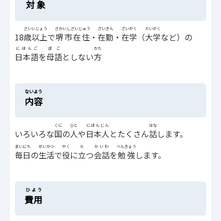
対象
さい
いじょう
さかいしざいじゅう
ざいきん
ざいがく
だいがく
18
歳
以上
で
堺市在住
・
在勤
・
在学
（
大学
など）の
にほんご
ぼご
かた
日本語
を
母語
としない
方
ないよう
内容
くに
ひと
にほんじん
はな
いろいろな
国
の
人
や
日本人
とたくさん
話
します。
まいにち
せいかつ
やく
た
かいわ
べんきょう
毎日
の
生活
で
役
に
立
つ
会話
を
勉強
します。
ひよう
費用