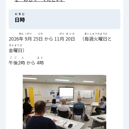
にちじ
日時
ねん
くがつ
にち
がつ
はつか
まいしゅうかようび
2026
年
9月
25
日
から 11
月
20日
（
毎週火曜日
と
きんようび
金曜日
）
ごご
じ
よじ
午後
2
時
から
4時