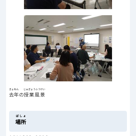
きょねん
じゅぎょうふうけい
去年
の
授業風景
ばしょ
場所