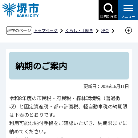
こ
の
目的別検索
メニュー
ペ
ー
現在のページ
トップページ
くらし・手続き
税金
ジ
税金のお知らせ
市税の納付
の
納期のご案内
先
頭
納期のご案内
で
す
更新日：2026年6月11日
令和8年度の市民税・府民税・森林環境税（普通徴
収）と固定資産税・都市計画税、軽自動車税の納期限
は下表のとおりです。
利用可能な納付手段をご確認いただき、納期限までに
納めてください。