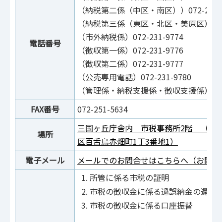
（納税第二係（中区・南区））072-231-9
（納税第三係（東区・北区・美原区））072-
（市外納税係）072-231-9774
電話番号
（徴収第一係）072-231-9776
（徴収第二係）072-231-9777
（公売専用電話）072-231-9780
（管理係・納税支援係・徴収支援係）072-2
FAX番号
072-251-5634
三国ヶ丘庁舎内 市税事務所2階 （郵便番
場所
区百舌鳥赤畑町1丁3番地1）
電子メール
メールでのお問合せはこちらへ（お問合
所管に係る市税の証明
市税の徴収金に係る過誤納金の還付
市税の徴収金に係る口座振替