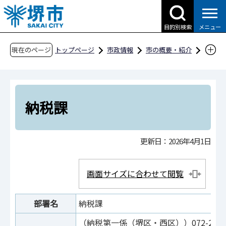
こ
の
目的別検索
メニュー
ペ
ー
現在のページ
トップページ
市政情報
市の概要・紹介
ジ
市役所案内
市の組織・問合せ
財政局
の
市税事務所
納税課
先
頭
納税課
で
す
更新日：2026年4月1日
画面サイズに合わせて閲覧
部署名
納税課
（納税第一係（堺区・西区））072-231-9