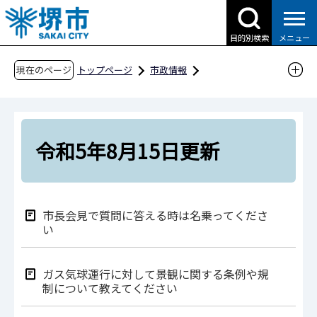
こ
の
目的別検索
メニュー
ペ
ー
現在のページ
トップページ
市政情報
ジ
広報・広聴・シティプロモーション
広聴
の
市民の声
市民の声Q&A（令和5年度分）
先
令和5年8月15日更新
頭
令和5年8月15日更新
で
す
市長会見で質問に答える時は名乗ってくださ
い
ガス気球運行に対して景観に関する条例や規
制について教えてください