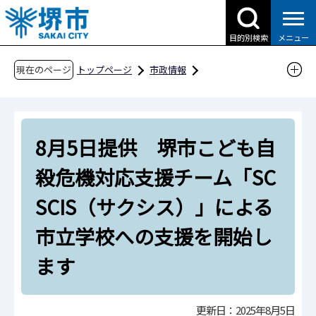
こ
の
目的別検索
メニュー
ペ
ー
現在のページ
トップページ
市政情報
ジ
広報・広聴・シティプロモーション
報道
の
報道提供資料
過去の報道提供資料
先
令和7年
令和7年8月
8月5日提供 堺市こども自
頭
で
8月5日提供 堺市こども自殺危機対応支援チー
殺危機対応支援チーム「SC
す
ム「SCSCIS（サクシス）」による市立学校への
SCIS（サクシス）」による
支援を開始します
市立学校への支援を開始し
ます
更新日：2025年8月5日